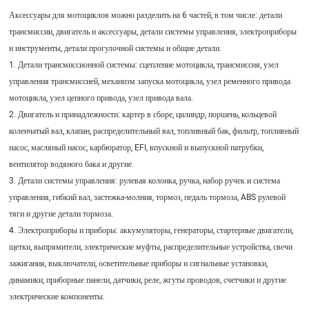
Аксессуары для мотоциклов можно разделить на 6 частей, в том числе: детали
трансмиссии, двигатель и аксессуары, детали системы управления, электроприборы
и инструменты, детали прогулочной системы и общие детали.
1. Детали трансмиссионной системы: сцепление мотоцикла, трансмиссия, узел
управления трансмиссией, механизм запуска мотоцикла, узел ременного привода
мотоцикла, узел цепного привода, узел привода вала.
2. Двигатель и принадлежности: картер в сборе, цилиндр, поршень, кольцевой
коленчатый вал, клапан, распределительный вал, топливный бак, фильтр, топливный
насос, масляный насос, карбюратор, EFI, впускной и выпускной патрубки,
вентилятор водяного бака и другие.
3. Детали системы управления: рулевая колонка, ручка, набор ручек и система
управления, гибкий вал, застежка-молния, тормоз, педаль тормоза, ABS рулевой
тяги и другие детали тормоза.
4. Электроприборы и приборы: аккумуляторы, генераторы, стартерные двигатели,
щетки, выпрямители, электрические муфты, распределительные устройства, свечи
зажигания, выключатели, осветительные приборы и сигнальные установки,
динамики, приборные панели, датчики, реле, жгуты проводов, счетчики и другие
электрические компоненты.